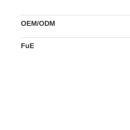
OEM/ODM
FuE