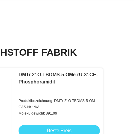
HSTOFF FABRIK
DMTr-2'-O-TBDMS-5-OMe-rU-3'-CE-
Phosphoramidit
Produktbezeichnung: DMTr-2'-O-TBDMS-5-OMe-
rU-3'-CE-Phosphoramidit
CAS-Nr.: N/A
Molekülgewicht: 891.09
Beste Preis