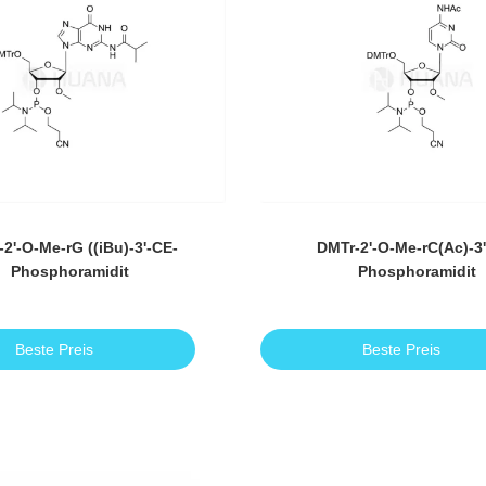
2'-O-Me-rG ((iBu)-3'-CE-
DMTr-2'-O-Me-rC(Ac)-3
Phosphoramidit
Phosphoramidit
Beste Preis
Beste Preis