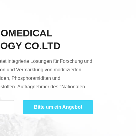
IOMEDICAL
OGY CO.LTD
tet integrierte Lösungen für Forschung und
ion und Vermarktung von modifizierten
iden, Phosphoramiditen und
bstoffen. Auftragnehmer des "Nationalen
n", verantwortlich für das Projekt
nterstützung der Nukleinsäure- und
Bitte um ein Angebot
. Einbezogen in den vom Ministerium für
nologie initiierten Umsetzungsplan für
gaben "Key projects ...