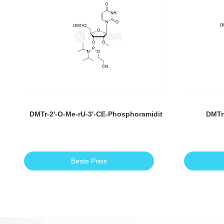
DMTr-2'-O-Me-rU-3'-CE-Phosphoramidit
DMTr-
Beste Preis