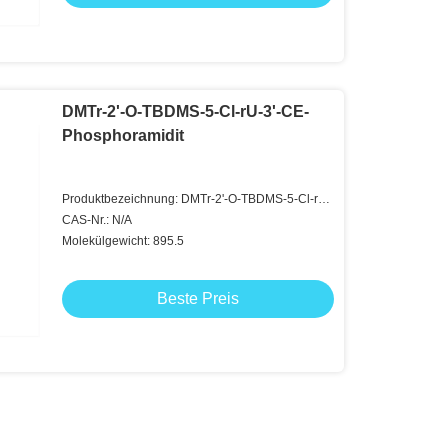
DMTr-2'-O-TBDMS-5-Cl-rU-3'-CE-
Phosphoramidit
Produktbezeichnung: DMTr-2'-O-TBDMS-5-Cl-rU-
3'-CE-Phosphoramidit
CAS-Nr.: N/A
Molekülgewicht: 895.5
Beste Preis