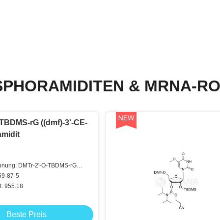
SPHORAMIDITEN & MRNA-RO
TBDMS-rG ((dmf)-3'-CE-
midit
hnung: DMTr-2'-O-TBDMS-rG
hosphoramidit
59-87-5
t: 955.18
Beste Preis