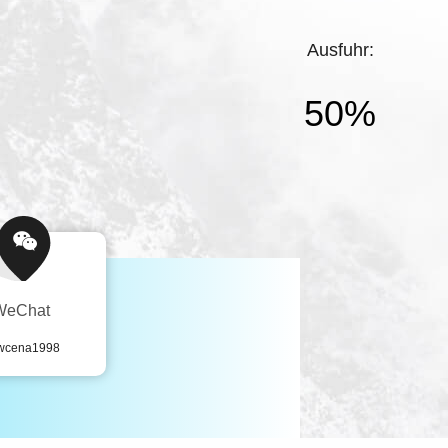
Ausfuhr:
50%
WeChat
wcena1998