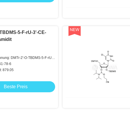
-TBDMS-5-F-rU-3'-CE-
midit
hnung: DMTr-2'-O-TBDMS-5-F-rU-
ramidit
41-78-6
t: 879.05
Beste Preis