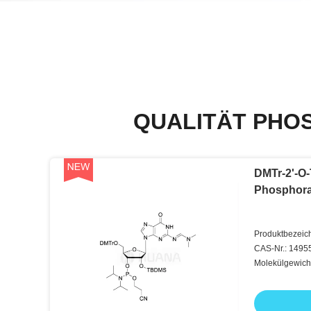
QUALITÄT PHO
DMTr-2'-O-
Phosphora
Produktbezeic
((dmf)-3'-CE-P
CAS-Nr.: 1495
Molekülgewich