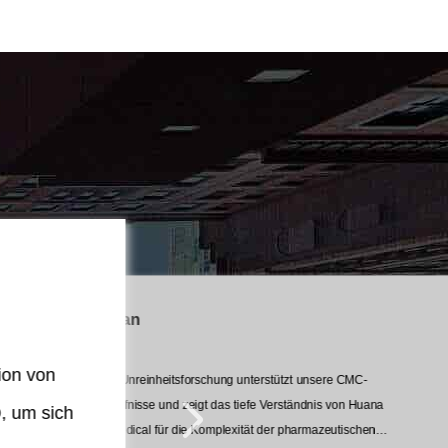
Susan
herausragenden
Flexibilität und Wirtschaftlichkeit
Dr
ion von
Standards und verbindet Tonnenkapazi
"Ihre Unreinheitsforschung unterstützt unsere CMC-
"Di
"Die Anlage von Huana Biomedical erfü
Sta
Bedürfnisse und zeigt das tiefe Verständnis von Huana
, um sich
Fle
her
Biomedical für die Komplexität der pharmazeutischen