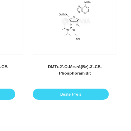
'-CE-
DMTr-2'-O-Me-rA(Bz)-3'-CE-
Phosphoramidit
Beste Preis