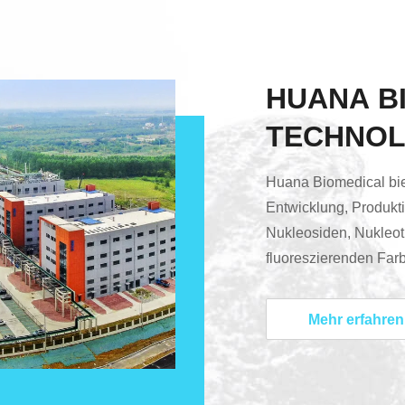
HUANA B
TECHNOL
Huana Biomedical bie
Entwicklung, Produkt
Nukleosiden, Nukleot
fluoreszierenden Far
13.DieFünf-Jahres-Pla
"Inlandstechnische U
Mehr erfahren
Farbstofftechnologie"
Wissenschaft und Tech
biotechnologische Auf