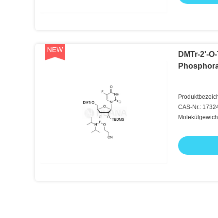
DMTr-2'-O
Phosphora
Produktbezeic
3'-CE-Phospho
CAS-Nr.: 1732
Molekülgewich