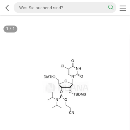
1
/
1