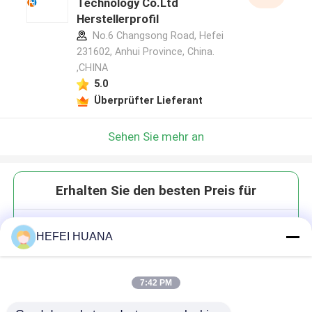
Technology Co.Ltd
Herstellerprofil
No.6 Changsong Road, Hefei
231602, Anhui Province, China.
,CHINA
5.0
Überprüfter Lieferant
Sehen Sie mehr an
Erhalten Sie den besten Preis für
DMTr-2'-O-TBDMS-5-Cl-rU-3'-
HEFEI HUANA
CE-Phosphoramidit
7:42 PM