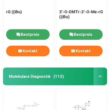
rG ((iBu)
3'-O-DMTr-2'-O-Me-rG
((iBu)
Bestpreis
Bestpreis
Kontakt
Kontakt
Molekulare Diagnostik
(112)