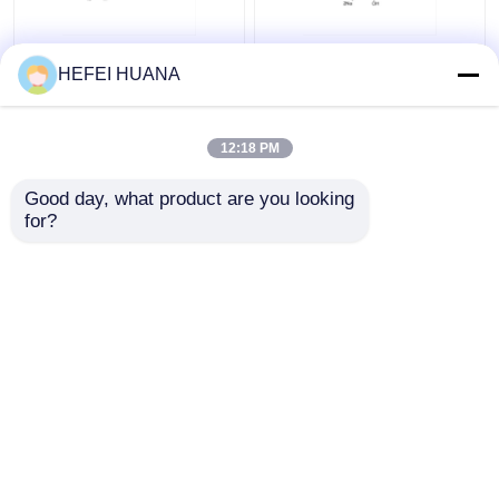
Fluorescein-12-dUTP
dADP-Disodiumsalz
HEFEI HUANA
1mM Natriumlösung
12:18 PM
Bestpreis
Bestpreis
Good day, what product are you looking 
for?
Kontakt
Kontakt
Sehen Sie mehr an
Startseite
Über uns
Kontakt
Desktop Site
Sitemap
Datenschutzrichtlinie