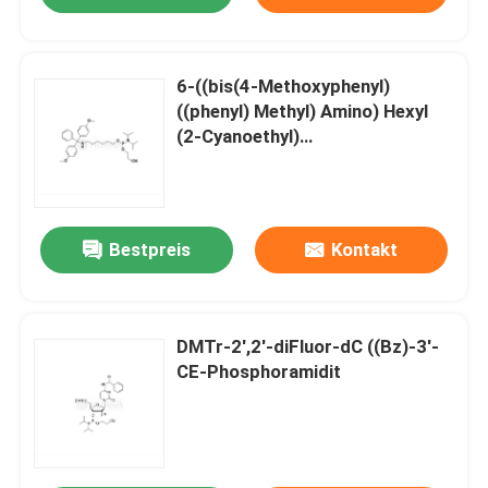
6-((bis(4-Methoxyphenyl)
((phenyl) Methyl) Amino) Hexyl
(2-Cyanoethyl)
Diisopropylphosphoramidit
Bestpreis
Kontakt
DMTr-2',2'-diFluor-dC ((Bz)-3'-
CE-Phosphoramidit