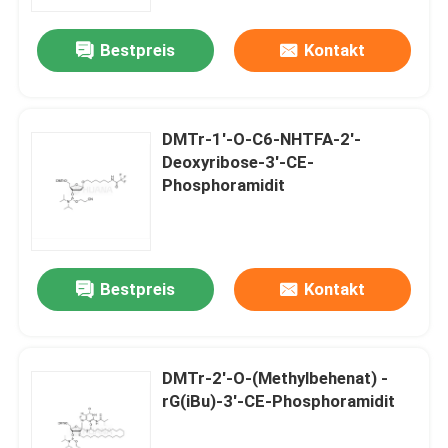
Bestpreis
Kontakt
Über uns
Fabrik-Ausflug
DMTr-1'-O-C6-NHTFA-2'-
Deoxyribose-3'-CE-
Qualitätskontrolle
Phosphoramidit
Treten Sie mit uns in Verbindung
Bestpreis
Kontakt
Nachrichten
FÄLLE
DMTr-2'-O-(Methylbehenat) -
rG(iBu)-3'-CE-Phosphoramidit
Phosphoramiditen