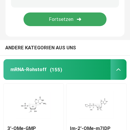
Liefersystem
Zolldienst
ANDERE KATEGORIEN AUS UNS
mRNA-Rohstoff
(155)
3'-OMe-GMP
Im-2'-OMe-m7IDP