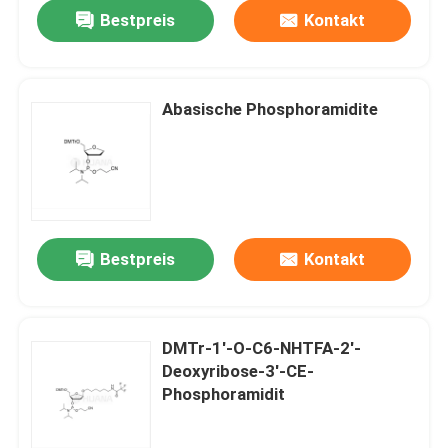
Bestpreis
Kontakt
Abasische Phosphoramidite
Bestpreis
Kontakt
Haus
DMTr-1'-O-C6-NHTFA-2'-
Deoxyribose-3'-CE-
Produkte
Phosphoramidit
Videos