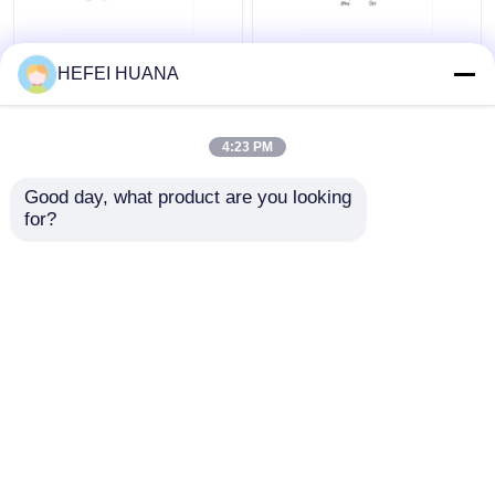
Fluorescein-12-dUTP
dADP-Disodiumsalz
HEFEI HUANA
1mM Natriumlösung
4:23 PM
Bestpreis
Bestpreis
Good day, what product are you looking 
for?
Kontakt
Kontakt
Sehen Sie mehr an
Startseite
Über uns
Kontakt
Desktop Site
Sitemap
Datenschutzrichtlinie