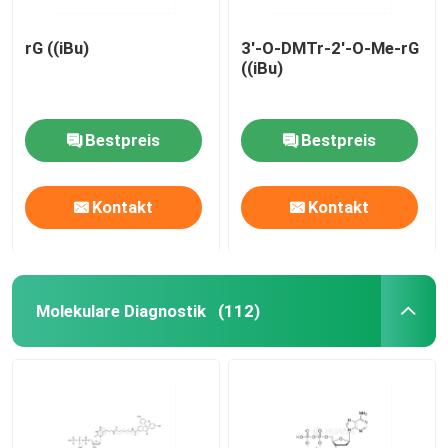
rG ((iBu)
3'-O-DMTr-2'-O-Me-rG
((iBu)
Bestpreis
Bestpreis
Kontakt
Kontakt
Molekulare Diagnostik
(112)