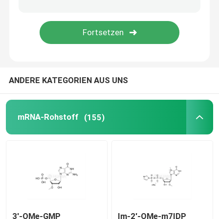
Liefersystem
Zolldienst
ANDERE KATEGORIEN AUS UNS
mRNA-Rohstoff
(155)
3'-OMe-GMP
Im-2'-OMe-m7IDP