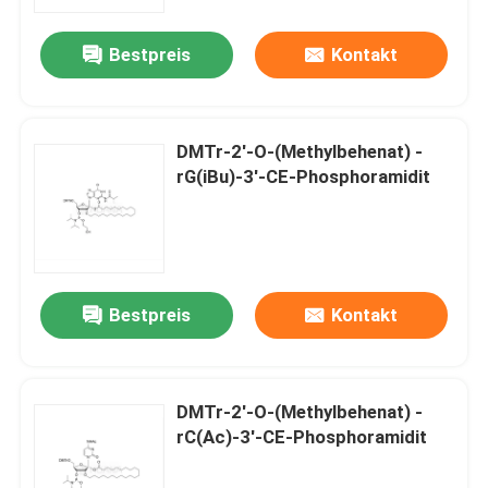
Bestpreis
Kontakt
Über uns
Fabrik-Ausflug
DMTr-2'-O-(Methylbehenat) -
rG(iBu)-3'-CE-Phosphoramidit
Qualitätskontrolle
Treten Sie mit uns in Verbindung
Bestpreis
Kontakt
Nachrichten
FÄLLE
DMTr-2'-O-(Methylbehenat) -
rC(Ac)-3'-CE-Phosphoramidit
Phosphoramiditen