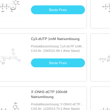
54-1 ((3Na)
Beste Preis
Cy3-dUTP 1mM Natriumlösung
Produktbezeichnung: Cy3-dUTP 1mM
Natriumlösung
CAS-Nr.: 2365531-99-1 (freie Säure)
Beste Preis
3'-ONH2-dCTP 100mM
Natriumlösung
Produktbezeichnung: 3'-ONH2-dCTP
100mM Natriumlösung
CAS-Nr.: 1220515-75-2 (freie Säure)