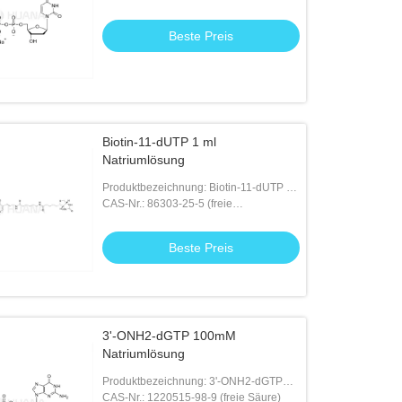
Säure)/102814-08-4 ((3Na)
Beste Preis
Biotin-11-dUTP 1 ml
Natriumlösung
Produktbezeichnung: Biotin-11-dUTP 1
ml Natriumlösung
CAS-Nr.: 86303-25-5 (freie
Säure)/1221498-88-9 (4Li)
Beste Preis
3'-ONH2-dGTP 100mM
Natriumlösung
Produktbezeichnung: 3'-ONH2-dGTP
100mM Natriumlösung
CAS-Nr.: 1220515-98-9 (freie Säure)