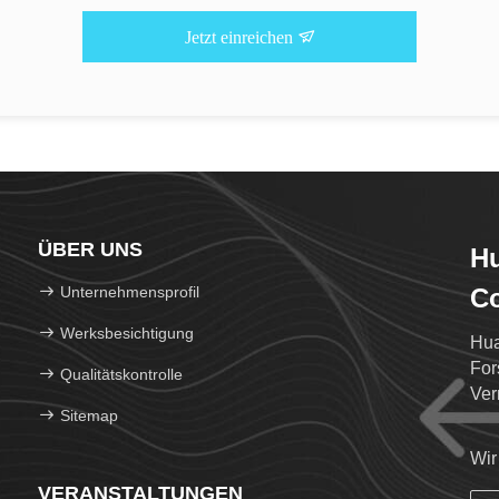
Jetzt einreichen
ÜBER UNS
Hu
Unternehmensprofil
Co
Werksbesichtigung
Hua
For
Qualitätskontrolle
Ver
Sitemap
Nuk
Wir
VERANSTALTUNGEN