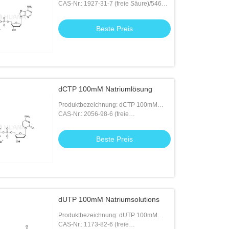
Natriumlösung
CAS-Nr.: 1927-31-7 (freie Säure)/54680-
12-5 ((3Na)
Beste Preis
dCTP 100mM Natriumlösung
Produktbezeichnung: dCTP 100mM
Natriumlösung
CAS-Nr.: 2056-98-6 (freie
Säure)/109909-44-6 ((3Na)
Beste Preis
dUTP 100mM Natriumsolutions
Produktbezeichnung: dUTP 100mM
Natriumsolutions
CAS-Nr.: 1173-82-6 (freie