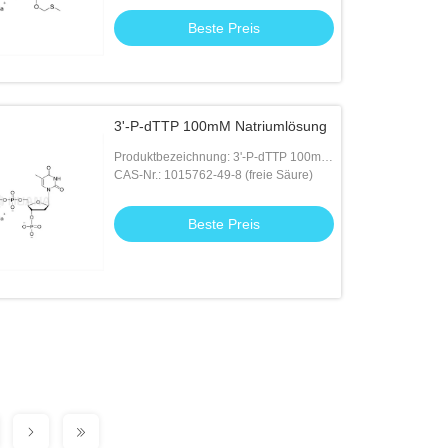
Beste Preis
3'-P-dTTP 100mM Natriumlösung
Produktbezeichnung: 3'-P-dTTP 100mM
Natriumlösung
CAS-Nr.: 1015762-49-8 (freie Säure)
Beste Preis