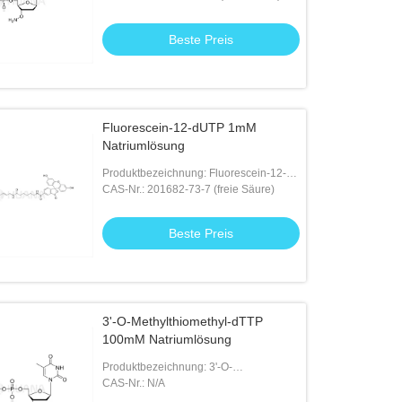
Beste Preis
Fluorescein-12-dUTP 1mM
Natriumlösung
Produktbezeichnung: Fluorescein-12-
dUTP 1mM Natriumlösung
CAS-Nr.: 201682-73-7 (freie Säure)
Beste Preis
3'-O-Methylthiomethyl-dTTP
100mM Natriumlösung
Produktbezeichnung: 3'-O-
Methylthiomethyl-dTTP 100mM
CAS-Nr.: N/A
Natriumlösung