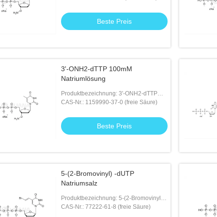
Beste Preis
3'-ONH2-dTTP 100mM
Natriumlösung
Produktbezeichnung: 3'-ONH2-dTTP
100mM Natriumlösung
CAS-Nr.: 1159990-37-0 (freie Säure)
Beste Preis
5-(2-Bromovinyl) -dUTP
Natriumsalz
Produktbezeichnung: 5-(2-Bromovinyl) -
dUTP Natriumsalz
CAS-Nr.: 77222-61-8 (freie Säure)