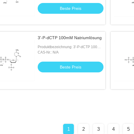
Beste Preis
3'-P-dCTP 100mM Natriumlösung
Produktbezeichnung: 3'-P-dCTP 100mM
Natriumlösung
CAS-Nr.: N/A
Beste Preis
1
2
3
4
5