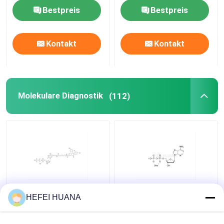
Bestpreis
Bestpreis
Liefersystem
Kontakt
Kontakt
Zolldienst
Molekulare Diagnostik
(112)
Fluorescein-12-dUTP
dADP-Disodiumsalz
HEFEI HUANA
1mM Natriumlösung