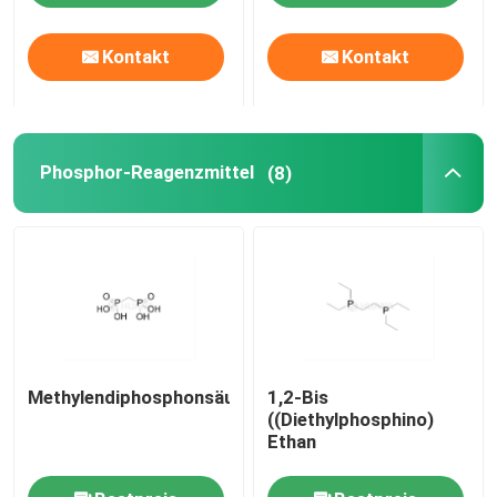
Kontakt
Kontakt
Über uns
Fabrik-Ausflug
Phosphor-Reagenzmittel
(8)
Qualitätskontrolle
Treten Sie mit uns in Verbindung
Nachrichten
Methylendiphosphonsäure
1,2-Bis
FÄLLE
((Diethylphosphino)
Ethan
Phosphoramiditen