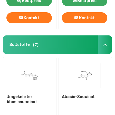
Bestpreis
Bestpreis
mRNA-Rohstoff
Kontakt
Kontakt
Phosphor-Reagenzmittel
Süßstoffe
(7)
Süßstoffe
Nucleoside
Molekulare Diagnostik
Fluoreszierende Farbstoffe
Umgekehrter
Abasin-Succinat
Abasinsuccinat
Oligo-Synthese-Reagenzien