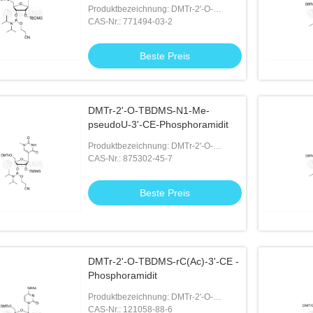
Produktbezeichnung: DMTr-2'-O-
TBDMS-8-Azanebularin-3'-CE-
CAS-Nr.: 771494-03-2
Phosphoramidit
Beste Preis
DMTr-2'-O-TBDMS-N1-Me-
pseudoU-3'-CE-Phosphoramidit
Produktbezeichnung: DMTr-2'-O-
TBDMS-N1-Me-pseudoU-3'-CE-
CAS-Nr.: 875302-45-7
Phosphoramidit
Beste Preis
DMTr-2'-O-TBDMS-rC(Ac)-3'-CE -
Phosphoramidit
Produktbezeichnung: DMTr-2'-O-
TBDMS-rC(Ac)-3'-CE -Phosphoramidit
CAS-Nr.: 121058-88-6