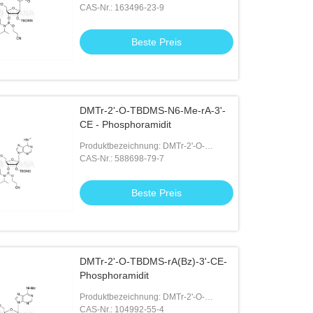
TBDMS-pseudoU-3'-CE -
CAS-Nr.: 163496-23-9
Phosphoramidit
Beste Preis
DMTr-2'-O-TBDMS-N6-Me-rA-3'-
CE - Phosphoramidit
Produktbezeichnung: DMTr-2'-O-
TBDMS-N6-Me-rA-3'-CE -
CAS-Nr.: 588698-79-7
Phosphoramidit
Beste Preis
DMTr-2'-O-TBDMS-rA(Bz)-3'-CE-
Phosphoramidit
Produktbezeichnung: DMTr-2'-O-
TBDMS-rA(Bz)-3'-CE-Phosphoramidit
CAS-Nr.: 104992-55-4