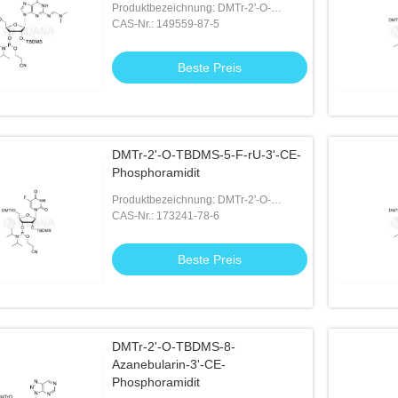
Produktbezeichnung: DMTr-2'-O-
TBDMS-rG ((dmf)-3'-CE-Phosphoramidit
CAS-Nr.: 149559-87-5
Beste Preis
DMTr-2'-O-TBDMS-5-F-rU-3'-CE-
Phosphoramidit
Produktbezeichnung: DMTr-2'-O-
TBDMS-5-F-rU-3'-CE-Phosphoramidit
CAS-Nr.: 173241-78-6
Beste Preis
DMTr-2'-O-TBDMS-8-
Azanebularin-3'-CE-
Phosphoramidit