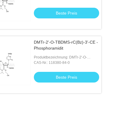
Beste Preis
DMTr-2'-O-TBDMS-rC(Bz)-3'-CE -
Phosphoramidit
Produktbezeichnung: DMTr-2'-O-
TBDMS-rC(Bz)-3'-CE -Phosphoramidit
CAS-Nr.: 118380-84-0
Beste Preis