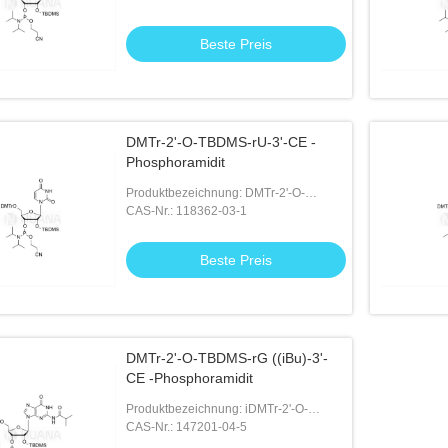
Beste Preis
DMTr-2'-O-TBDMS-rU-3'-CE -
Phosphoramidit
Produktbezeichnung: DMTr-2'-O-
TBDMS-rU-3'-CE -Phosphoramidit
CAS-Nr.: 118362-03-1
Beste Preis
DMTr-2'-O-TBDMS-rG ((iBu)-3'-
CE -Phosphoramidit
Produktbezeichnung: iDMTr-2'-O-
TBDMS-rG ((iBu)-3'-CE -Phosphoramidit
CAS-Nr.: 147201-04-5