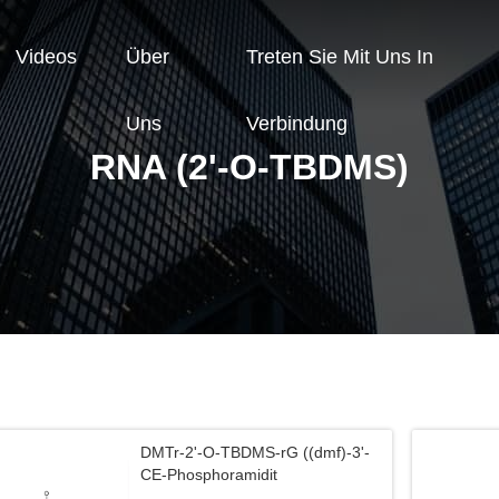
Videos
Über
Treten Sie Mit Uns In
Uns
Verbindung
RNA (2'-O-TBDMS)
DMTr-2'-O-TBDMS-rG ((dmf)-3'-
CE-Phosphoramidit