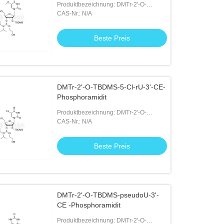
Produktbezeichnung: DMTr-2'-O-
TBDMS-5-OMe-rU-3'-CE-
CAS-Nr.: N/A
Phosphoramidit
Beste Preis
DMTr-2'-O-TBDMS-5-Cl-rU-3'-CE-
Phosphoramidit
Produktbezeichnung: DMTr-2'-O-
TBDMS-5-Cl-rU-3'-CE-Phosphoramidit
CAS-Nr.: N/A
Beste Preis
DMTr-2'-O-TBDMS-pseudoU-3'-
CE -Phosphoramidit
Produktbezeichnung: DMTr-2'-O-