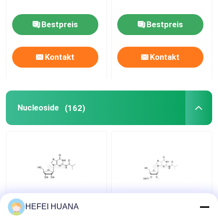
Bestpreis
Bestpreis
Kontakt
Kontakt
Nucleoside
(162)
rG ((iBu)
3'-O-DMTr-2'-O-Me-rG
HEFEI HUANA
((iBu)