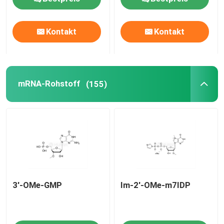
Über uns
Kontakt
Kontakt
Fabrik-Ausflug
mRNA-Rohstoff
(155)
Qualitätskontrolle
Treten Sie mit uns in Verbindung
Nachrichten
3'-OMe-GMP
Im-2'-OMe-m7IDP
FÄLLE
Phosphoramiditen