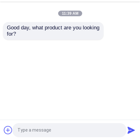
11:39 AM
Bestpreis
Bestpreis
Good day, what product are you looking 
for?
Kontakt
Kontakt
Sehen Sie mehr an
Startseite
Über uns
Kontakt
Desktop Site
Sitemap
Datenschutzrichtlinie
Qualität
Phosphoramiditen
China
Fabrik.Copyright © 2025 Huana Biomedical
Technology Co.Ltd. All Rights Reserved.