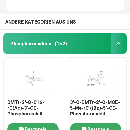
ANDERE KATEGORIEN AUS UNS
Phosphoramiditen
(152)
Haus
DMTr-2'-O-C16-
3'-O-DMTr-2'-O-MOE-
rC(Ac)-3'-CE-
5-Me-rC ((Bz)-5'-CE-
Produkte
Phosphoramidit
Phosphoramidit
Videos
Bestpreis
Bestpreis