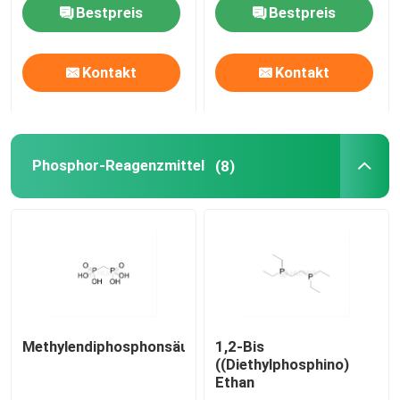
Bestpreis
Bestpreis
mRNA-Rohstoff
Kontakt
Kontakt
Phosphor-Reagenzmittel
Süßstoffe
Phosphor-Reagenzmittel
(8)
Nucleoside
Molekulare Diagnostik
Fluoreszierende Farbstoffe
Methylendiphosphonsäure
1,2-Bis
((Diethylphosphino)
Ethan
Oligo-Synthese-Reagenzien