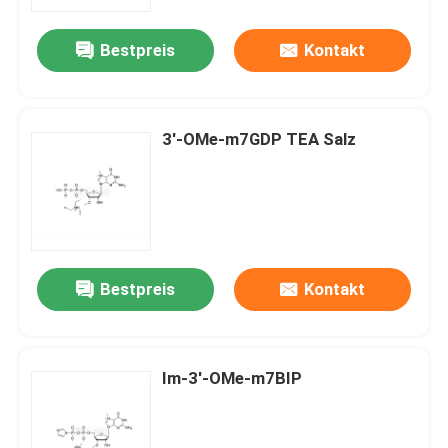
Bestpreis
Kontakt
Über uns
Fabrik-Ausflug
3'-OMe-m7GDP TEA Salz
Qualitätskontrolle
Treten Sie mit uns in Verbindung
Bestpreis
Kontakt
Nachrichten
FÄLLE
Im-3'-OMe-m7BIP
Phosphoramiditen