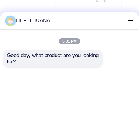
Fluorescein-12-dUTP
dADP-Disodiumsalz
HEFEI HUANA
1mM Natriumlösung
5:31 PM
Bestpreis
Bestpreis
Good day, what product are you looking 
for?
Kontakt
Kontakt
Sehen Sie mehr an
Startseite
Über uns
Kontakt
Desktop Site
Sitemap
Datenschutzrichtlinie