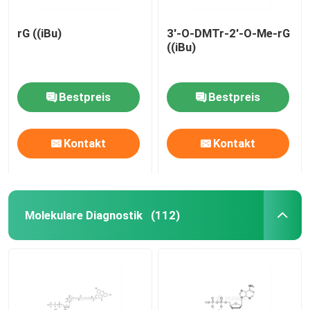
rG ((iBu)
3'-O-DMTr-2'-O-Me-rG
((iBu)
Bestpreis
Bestpreis
Kontakt
Kontakt
Molekulare Diagnostik
(112)