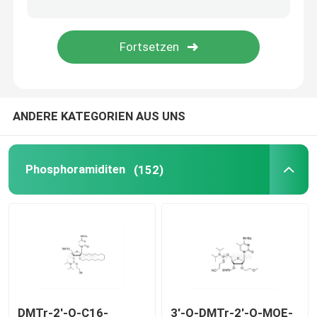
Liefersystem
Zolldienst
ANDERE KATEGORIEN AUS UNS
Phosphoramiditen
(152)
DMTr-2'-O-C16-
3'-O-DMTr-2'-O-MOE-