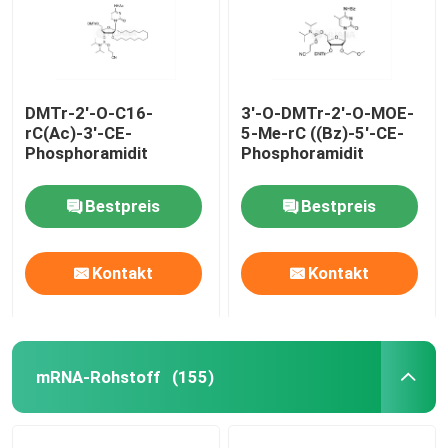
DMTr-2'-O-C16-
3'-O-DMTr-2'-O-MOE-
rC(Ac)-3'-CE-
5-Me-rC ((Bz)-5'-CE-
Phosphoramidit
Phosphoramidit
Bestpreis
Bestpreis
Kontakt
Kontakt
Haus
mRNA-Rohstoff
(155)
Produkte
Videos