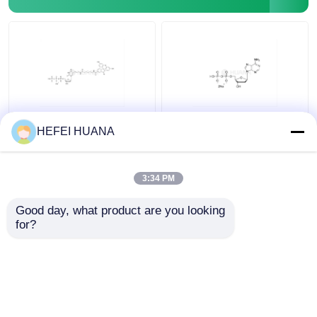
Fluorescein-12-dUTP
dADP-Disodiumsalz
HEFEI HUANA
1mM Natriumlösung
3:34 PM
Bestpreis
Bestpreis
Good day, what product are you looking 
for?
Kontakt
Kontakt
Sehen Sie mehr an