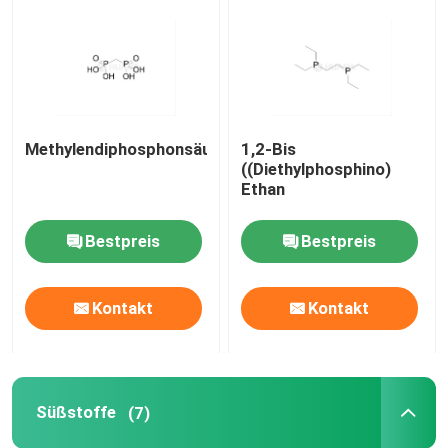
mRNA-Rohstoff
Phosphor-Reagenzmittel
Methylendiphosphonsäure
1,2-Bis
((Diethylphosphino)
Süßstoffe
Ethan
Bestpreis
Bestpreis
Nucleoside
Molekulare Diagnostik
Kontakt
Kontakt
Fluoreszierende Farbstoffe
Süßstoffe
(7)
Oligo-Synthese-Reagenzien