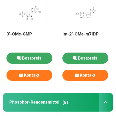
Über uns
Fabrik-Ausflug
3'-OMe-GMP
Im-2'-OMe-m7IDP
Qualitätskontrolle
Bestpreis
Bestpreis
Treten Sie mit uns in Verbindung
Kontakt
Kontakt
Nachrichten
FÄLLE
Phosphor-Reagenzmittel
(8)
Phosphoramiditen