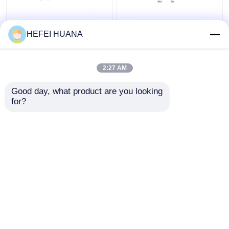
Fluorescein-12-dUTP
dADP-Disodiumsalz
HEFEI HUANA
1mM Natriumlösung
2:27 AM
Bestpreis
Bestpreis
Good day, what product are you looking 
for?
Kontakt
Kontakt
Sehen Sie mehr an
Startseite
Über uns
Kontakt
Desktop Site
Sitemap
Datenschutzrichtlinie