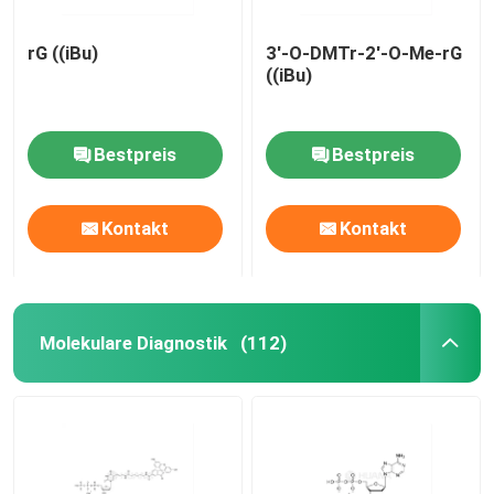
rG ((iBu)
3'-O-DMTr-2'-O-Me-rG
((iBu)
Bestpreis
Bestpreis
Kontakt
Kontakt
Molekulare Diagnostik
(112)