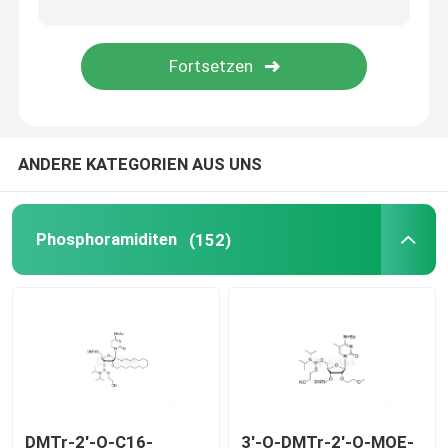
Liefersystem
Zolldienst
ANDERE KATEGORIEN AUS UNS
Phosphoramiditen
(152)
DMTr-2'-O-C16-
3'-O-DMTr-2'-O-MOE-