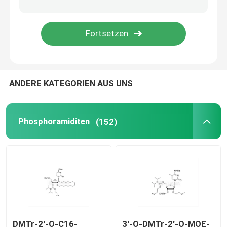
Liefersystem
Zolldienst
ANDERE KATEGORIEN AUS UNS
Phosphoramiditen
(152)
DMTr-2'-O-C16-
3'-O-DMTr-2'-O-MOE-