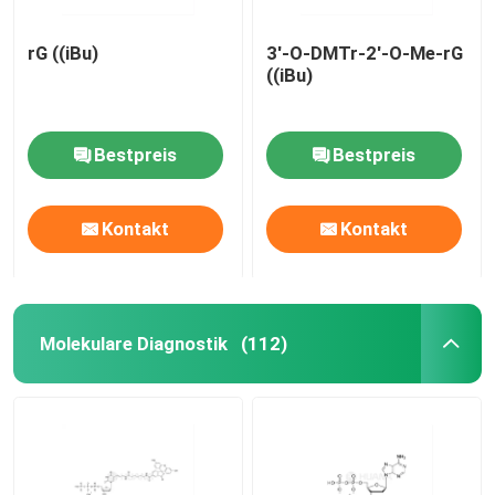
rG ((iBu)
3'-O-DMTr-2'-O-Me-rG
((iBu)
Bestpreis
Bestpreis
Kontakt
Kontakt
Molekulare Diagnostik
(112)