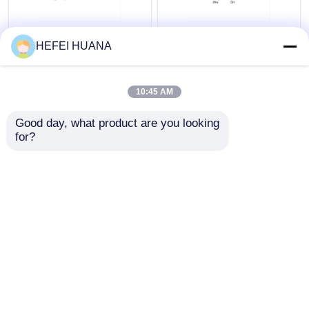
Fluorescein-12-dUTP
dADP-Disodiumsalz
HEFEI HUANA
1mM Natriumlösung
10:45 AM
Bestpreis
Bestpreis
Good day, what product are you looking 
for?
Kontakt
Kontakt
Sehen Sie mehr an
Startseite
Über uns
Kontakt
Desktop Site
Sitemap
Datenschutzrichtlinie