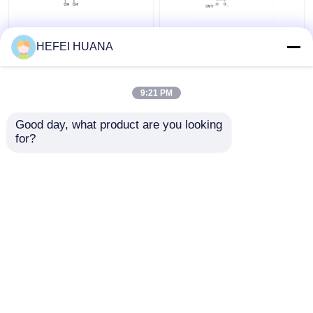
rG ((iBu)
3'-O-DMTr-2'-O-Me-rG
HEFEI HUANA
((iBu)
9:21 PM
Bestpreis
Bestpreis
Good day, what product are you looking 
for?
Kontakt
Kontakt
Sehen Sie mehr an
Startseite
Über uns
Kontakt
Desktop Site
Sitemap
Datenschutzrichtlinie