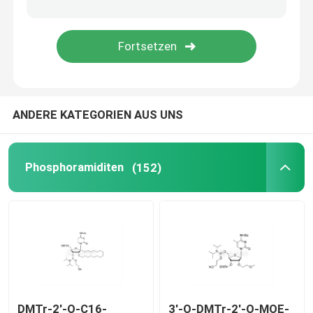
Liefersystem
Zolldienst
ANDERE KATEGORIEN AUS UNS
Phosphoramiditen
(152)
DMTr-2'-O-C16-
3'-O-DMTr-2'-O-MOE-