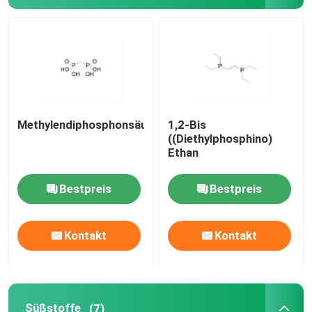
Liefersystem
Zolldienst
Methylendiphosphonsäure
1,2-Bis
((Diethylphosphino)
Ethan
Bestpreis
Bestpreis
Kontakt
Kontakt
Süßstoffe
(7)