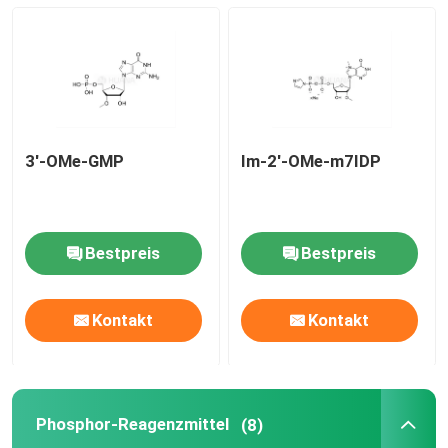
mRNA-Rohstoff
Phosphor-Reagenzmittel
3'-OMe-GMP
Im-2'-OMe-m7IDP
Süßstoffe
Nucleoside
Bestpreis
Bestpreis
Molekulare Diagnostik
Kontakt
Kontakt
Fluoreszierende Farbstoffe
Phosphor-Reagenzmittel
(8)
Oligo-Synthese-Reagenzien