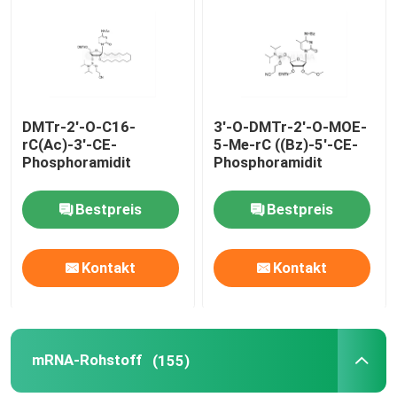
Über uns
Fabrik-Ausflug
DMTr-2'-O-C16-
3'-O-DMTr-2'-O-MOE-
rC(Ac)-3'-CE-
5-Me-rC ((Bz)-5'-CE-
Phosphoramidit
Phosphoramidit
Qualitätskontrolle
Bestpreis
Bestpreis
Treten Sie mit uns in Verbindung
Kontakt
Kontakt
Nachrichten
FÄLLE
mRNA-Rohstoff
(155)
Phosphoramiditen