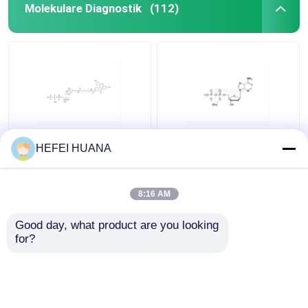
Molekulare Diagnostik
(112)
Fluorescein-12-dUTP
dADP-Disodiumsalz
HEFEI HUANA
1mM Natriumlösung
8:16 AM
Bestpreis
Bestpreis
Good day, what product are you looking 
for?
Kontakt
Kontakt