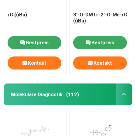
rG ((iBu)
3'-O-DMTr-2'-O-Me-rG
((iBu)
Bestpreis
Bestpreis
Kontakt
Kontakt
Molekulare Diagnostik
(112)