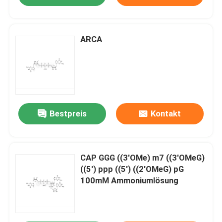
ARCA
Bestpreis
Kontakt
CAP GGG ((3'OMe) m7 ((3'OMeG)
((5') ppp ((5') ((2'OMeG) pG
100mM Ammoniumlösung