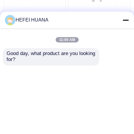
Fluorescein-12-dUTP
dADP-Disodiumsalz
HEFEI HUANA
1mM Natriumlösung
11:00 AM
Bestpreis
Bestpreis
Good day, what product are you looking 
for?
Kontakt
Kontakt
Sehen Sie mehr an
Startseite
Über uns
Kontakt
Desktop Site
Sitemap
Datenschutzrichtlinie