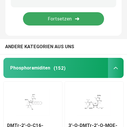
Liefersystem
Zolldienst
ANDERE KATEGORIEN AUS UNS
Phosphoramiditen
(152)
DMTr-2'-O-C16-
3'-O-DMTr-2'-O-MOE-