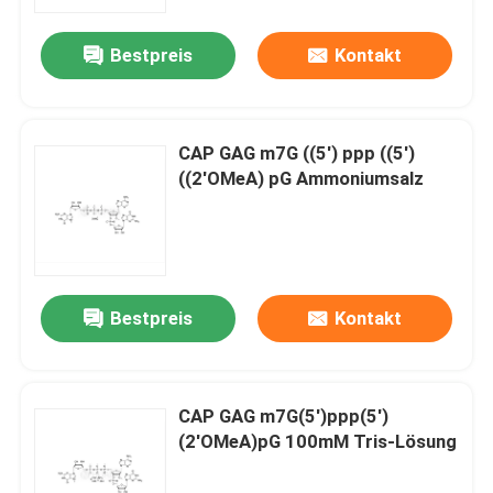
Bestpreis
Kontakt
Über uns
Fabrik-Ausflug
CAP GAG m7G ((5') ppp ((5')
((2'OMeA) pG Ammoniumsalz
Qualitätskontrolle
Treten Sie mit uns in Verbindung
Bestpreis
Kontakt
Nachrichten
FÄLLE
CAP GAG m7G(5')ppp(5')
(2'OMeA)pG 100mM Tris-Lösung
Phosphoramiditen