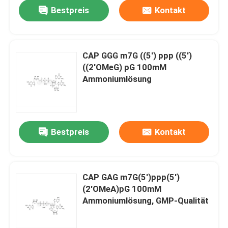
Bestpreis
Kontakt
CAP GGG m7G ((5') ppp ((5')
((2'OMeG) pG 100mM
Ammoniumlösung
Bestpreis
Kontakt
Haus
CAP GAG m7G(5')ppp(5')
(2'OMeA)pG 100mM
Produkte
Ammoniumlösung, GMP-Qualität
Videos