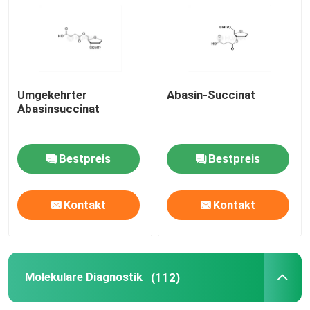
mRNA-Rohstoff
Phosphor-Reagenzmittel
Umgekehrter
Abasin-Succinat
Abasinsuccinat
Süßstoffe
Bestpreis
Bestpreis
Nucleoside
Kontakt
Kontakt
Molekulare Diagnostik
Fluoreszierende Farbstoffe
Molekulare Diagnostik
(112)
Oligo-Synthese-Reagenzien