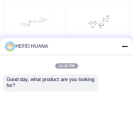
Liefersystem
Zolldienst
Fluorescein-12-dUTP
dADP-Disodiumsalz
HEFEI HUANA
1mM Natriumlösung
12:26 PM
Bestpreis
Bestpreis
Good day, what product are you looking 
for?
Kontakt
Kontakt
Sehen Sie mehr an