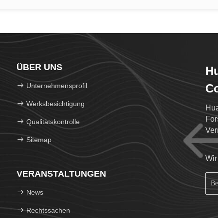
ÜBER UNS
Hu
Unternehmensprofil
Co
Werksbesichtigung
Hua
For
Qualitätskontrolle
Ver
Sitemap
Nuk
Wir
VERANSTALTUNGEN
News
Rechtssachen