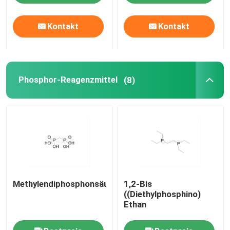
Kontakt
Kontakt
Über uns
Fabrik-Ausflug
Phosphor-Reagenzmittel
(8)
Qualitätskontrolle
Treten Sie mit uns in Verbindung
Nachrichten
Methylendiphosphonsäure
1,2-Bis
FÄLLE
((Diethylphosphino)
Ethan
Phosphoramiditen