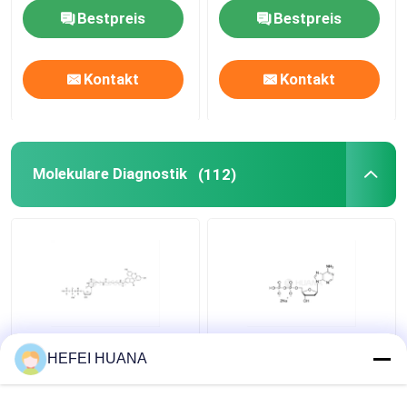
Bestpreis
Bestpreis
Liefersystem
Kontakt
Kontakt
Zolldienst
Molekulare Diagnostik
(112)
Fluorescein-12-dUTP
dADP-Disodiumsalz
HEFEI HUANA
1mM Natriumlösung