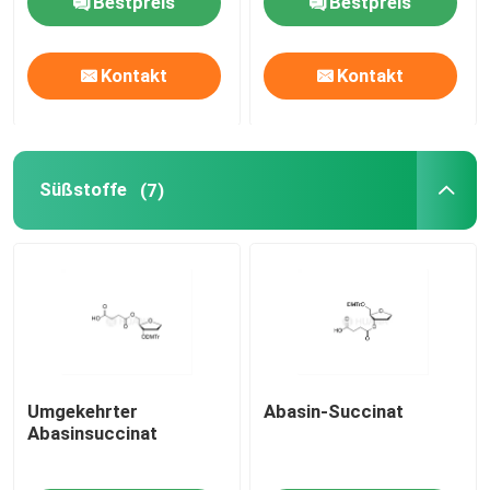
Bestpreis
Bestpreis
mRNA-Rohstoff
Kontakt
Kontakt
Phosphor-Reagenzmittel
Süßstoffe
(7)
Süßstoffe
Nucleoside
Molekulare Diagnostik
Fluoreszierende Farbstoffe
Umgekehrter
Abasin-Succinat
Abasinsuccinat
Oligo-Synthese-Reagenzien