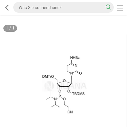
1
/
1