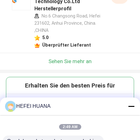
Technology Co.Ltd
Herstellerprofil
No.6 Changsong Road, Hefei
231602, Anhui Province, China.
,CHINA
5.0
Überprüfter Lieferant
Sehen Sie mehr an
Erhalten Sie den besten Preis für
DMTr-2'-O-TBDMS-rC(Bz)-3'-
HEFEI HUANA
CE -Phosphoramidit
2:49 AM