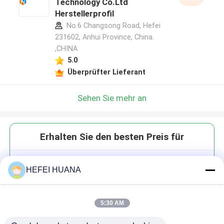
Technology Co.Ltd
Herstellerprofil
No.6 Changsong Road, Hefei
231602, Anhui Province, China.
,CHINA
5.0
Überprüfter Lieferant
Sehen Sie mehr an
Erhalten Sie den besten Preis für
DMTr-5-[N- ((Naphthalen-2-
HEFEI HUANA
ylmethyl) Foramid]-dU-3'-CE-
Phosphoramidit
5:30 AM