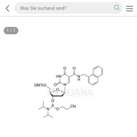
1
/
1