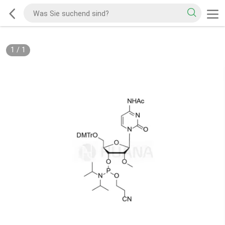
1
/
1