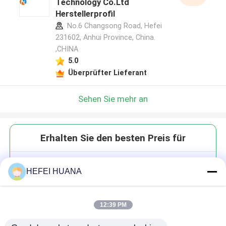
Technology Co.Ltd
Herstellerprofil
No.6 Changsong Road, Hefei
231602, Anhui Province, China.
,CHINA
5.0
Überprüfter Lieferant
Sehen Sie mehr an
Erhalten Sie den besten Preis für
DMTr-2'-O-Me-rC(Ac)-3'-CE-
HEFEI HUANA
Phosphoramidit
12:39 PM