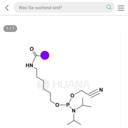
1
/
1