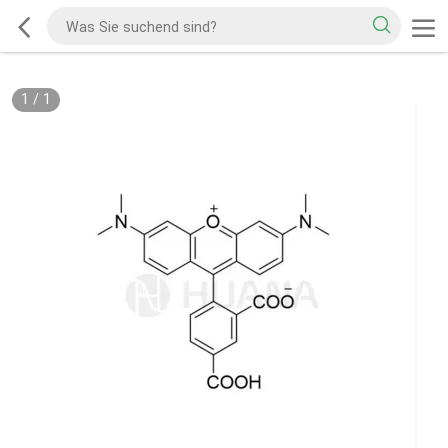
1
/
1