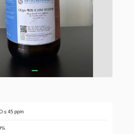
O ≤ 45 ppm
9%