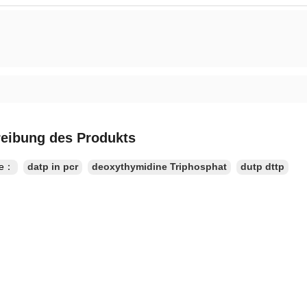
eibung des Produkts
te：
datp in pcr
deoxythymidine Triphosphat
dutp dttp