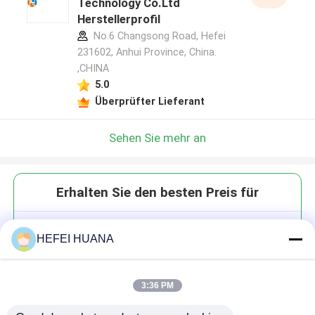
Technology Co.Ltd
Herstellerprofil
No.6 Changsong Road, Hefei
231602, Anhui Province, China.
,CHINA
5.0
Überprüfter Lieferant
Sehen Sie mehr an
Erhalten Sie den besten Preis für
3',5'-Urindiphosphat
HEFEI HUANA
Natriumsalz
3:36 PM