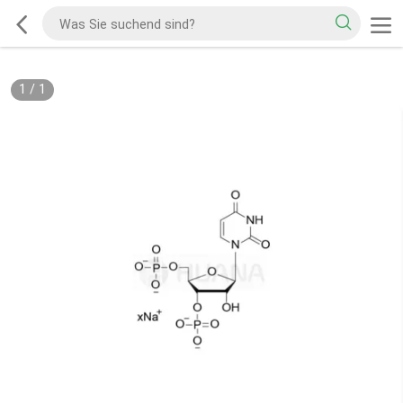
1
/
1