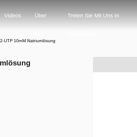
Videos
Über
Treten Sie Mit Uns In
Uns
Verbindung
12-UTP 10mM Natriumlösung
umlösung