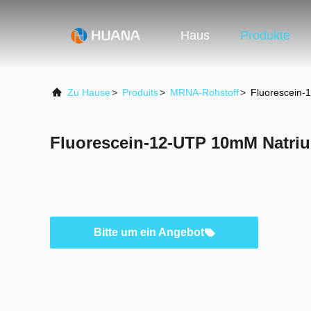
Haus
Produkte
Zu Hause
>
Produits
>
MRNA-Rohstoff
>
Fluorescein-
Fluorescein-12-UTP 10mM Natri
Bitte um ein Angebot