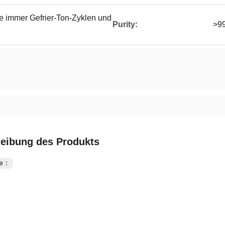
e immer Gefrier-Ton-Zyklen und
Purity:
>9
eibung des Produkts
te：