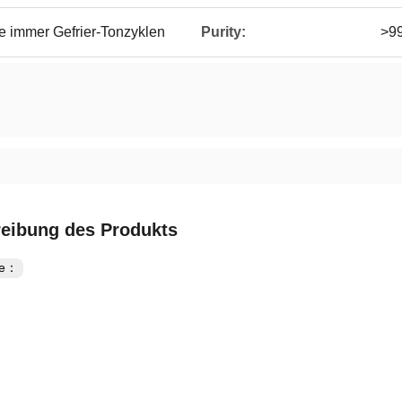
e immer Gefrier-Tonzyklen
Purity:
>9
eibung des Produkts
te：