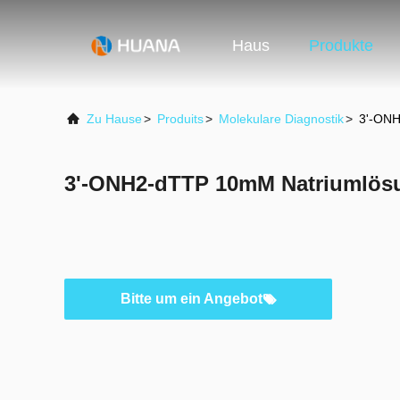
Haus
Produkte
Zu Hause
>
Produits
>
Molekulare Diagnostik
>
3'-ONH
3'-ONH2-dTTP 10mM Natriumlös
Bitte um ein Angebot