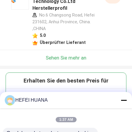
Technology Co.Ltd
Herstellerprofil
No.6 Changsong Road, Hefei
231602, Anhui Province, China.
,CHINA
5.0
Überprüfter Lieferant
Sehen Sie mehr an
Erhalten Sie den besten Preis für
3′-O-Azidomethyl-dGTP 100mM
HEFEI HUANA
Natriumlösung
1:37 AM