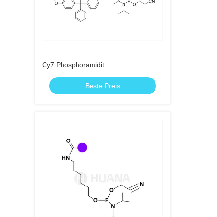
Cy7 Phosphoramidit
Beste Preis