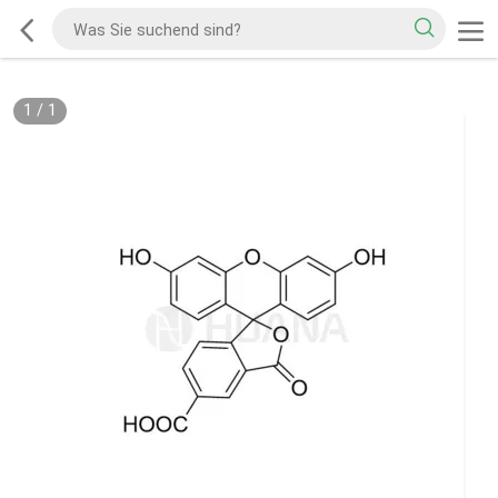
1
/
1