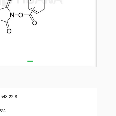
7548-22-8
95%