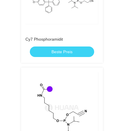
Cy7 Phosphoramidit
Beste Preis