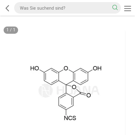
1
/
1