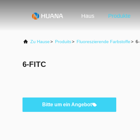
Haus
Produkte
Zu Hause
>
Produits
>
Fluoreszierende Farbstoffe
>
6
6-FITC
Bitte um ein Angebot