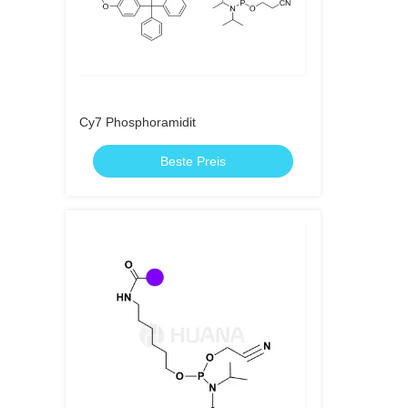
Cy7 Phosphoramidit
Beste Preis