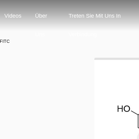
Videos
Über
Treten Sie Mit Uns In
Uns
Verbindung
-FITC