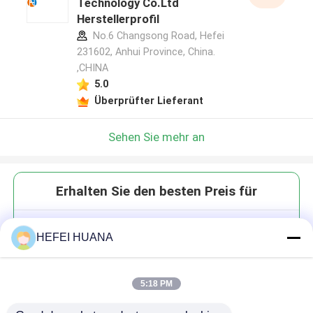
Technology Co.Ltd
Herstellerprofil
No.6 Changsong Road, Hefei
231602, Anhui Province, China.
,CHINA
5.0
Überprüfter Lieferant
Sehen Sie mehr an
Erhalten Sie den besten Preis für
5-Carboxitetramethylrhodamin;
HEFEI HUANA
((5-TAMRA)
5:18 PM