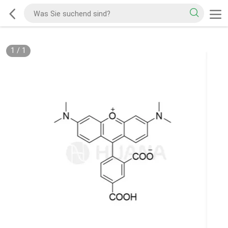
1
/
1