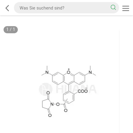
1
/
1