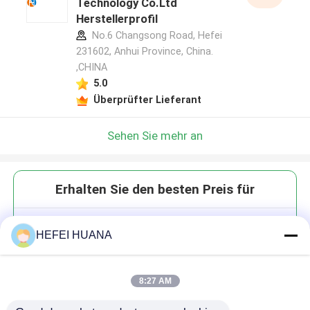
Technology Co.Ltd
Herstellerprofil
No.6 Changsong Road, Hefei
231602, Anhui Province, China.
,CHINA
5.0
Überprüfter Lieferant
Sehen Sie mehr an
Erhalten Sie den besten Preis für
5 ((6)) -
HEFEI HUANA
Carboxitetramethylrhodamin-
Succinimidylester; (5 ((6)) -
TAMRA, SE)
8:27 AM