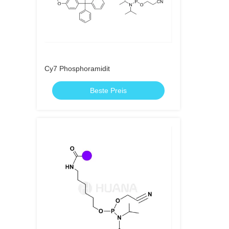
Cy7 Phosphoramidit
Beste Preis