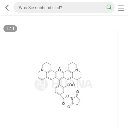
1
/
1