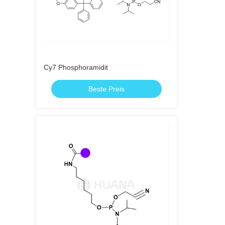
Cy7 Phosphoramidit
Beste Preis