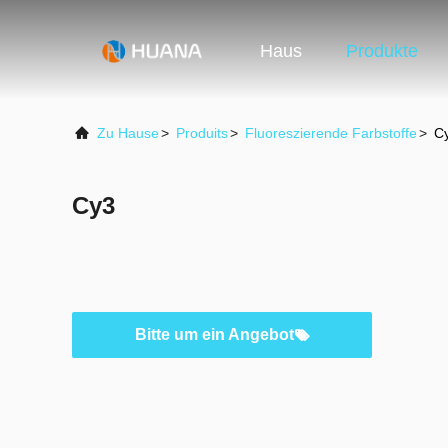
Haus
Produkte
Zu Hause
>
Produits
>
Fluoreszierende Farbstoffe
>
C
Cy3
Bitte um ein Angebot