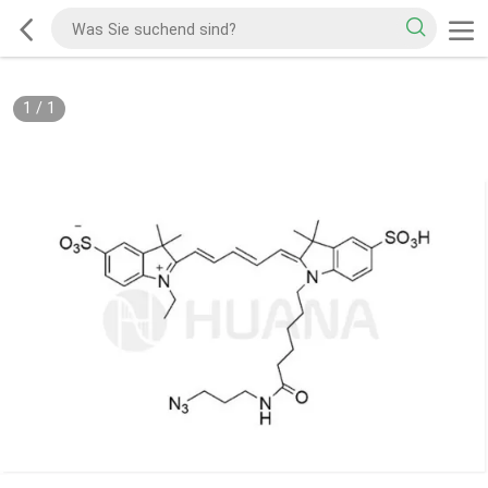
1
/
1