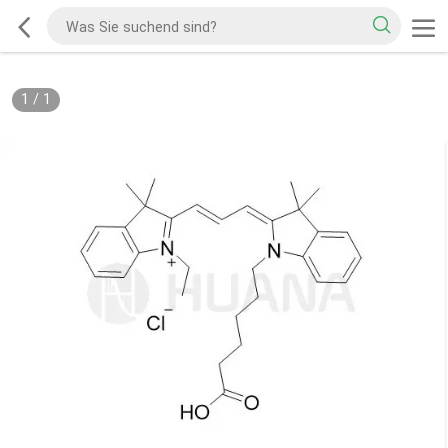
1
/
1