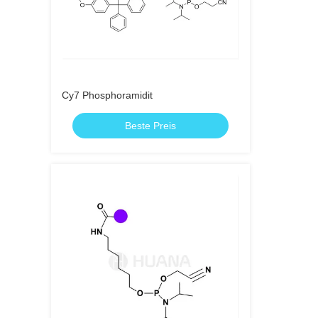
Cy7 Phosphoramidit
Beste Preis