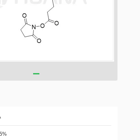
A
95%