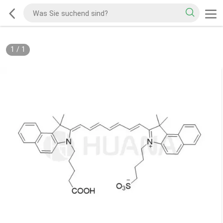
1
/
1