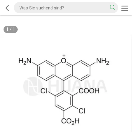
1
/
1