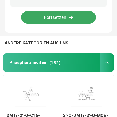
Liefersystem
Zolldienst
ANDERE KATEGORIEN AUS UNS
Phosphoramiditen
(152)
DMTr-2'-O-C16-
3'-O-DMTr-2'-O-MOE-