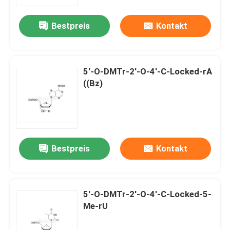
Bestpreis
Kontakt
Über uns
Fabrik-Ausflug
5'-O-DMTr-2'-O-4'-C-Locked-rA
((Bz)
Qualitätskontrolle
Treten Sie mit uns in Verbindung
Bestpreis
Kontakt
Nachrichten
FÄLLE
5'-O-DMTr-2'-O-4'-C-Locked-5-
Me-rU
Phosphoramiditen