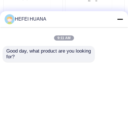
Fluorescein-12-dUTP
dADP-Disodiumsalz
HEFEI HUANA
1mM Natriumlösung
9:11 AM
Bestpreis
Bestpreis
Good day, what product are you looking 
for?
Kontakt
Kontakt
Sehen Sie mehr an
Startseite
Über uns
Kontakt
Desktop Site
Sitemap
Datenschutzrichtlinie