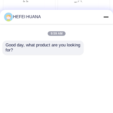
rG ((iBu)
3'-O-DMTr-2'-O-Me-rG
HEFEI HUANA
((iBu)
9:59 AM
Bestpreis
Bestpreis
Good day, what product are you looking 
for?
Kontakt
Kontakt
Sehen Sie mehr an
Startseite
Über uns
Kontakt
Desktop Site
Sitemap
Datenschutzrichtlinie