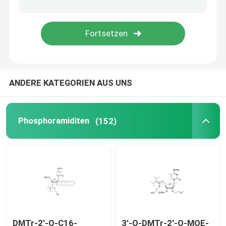
Liefersystem
Zolldienst
ANDERE KATEGORIEN AUS UNS
Phosphoramiditen
(152)
DMTr-2'-O-C16-
3'-O-DMTr-2'-O-MOE-